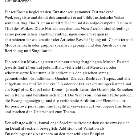
Datumsstempel.
Dieser Kasten begleitet den Künstler seit geraumer Zeit wie eine
Werkzeugkiste und damit dokumentiert er auf bildkünstlerische Weise
seinen Alltag. Das Blatt misst 10 x 20 cm und das aufgestempelte Datum ist
Titel des Werkes. Diese Notizen aus dem
›mobilen Atelier‹
sind allerdings
keine persönlichen Tagebucheintragungen sondern zeigen in
abstrahierender wie emotionaler Art seine Beschäftigung mit Charakter und
Modus, einzeln oder gruppenspezifisch geprägt, und den Ausdruck von
Beziehung und Singularität.
Die seriellen Motive agieren in einem streng festgelegten Muster. Es sind
jeweils fünf
Türme
auf jedem Blatt, vielleicht fünf Menschen oder
schematisierte Kreaturen, alle addiert aus den gleichen streng
geometrischen Grundformen: Quadrat, Dreieck, Rechteck, Trapez, und alle
aufgebaut aus fünf Teilen: ein Fuß oder Sockel, ein dreiteiliger Rumpf und
ein Kopf, eine Kuppel oder Krone – je nach Lesart der Geschöpfe. So stehen
sie in Reihe und berühren sich nicht. Die Wahl von Form und Farbe jedoch,
die Bewegungsneigung und die variierende Addition der Elemente, ihr
Körperschwerpunkt und ihre Fragilität verweisen auf verborgene Einflüsse
und machen den Unterschied zum Thema.
Der selbstgewählte, formal enge Spielraum dieser Arbeitsserie erweist sich
im Detail als extrem beweglich. Addition und Variation als
Entstehungsprinzip erinnern an den menschlicher Bauplan,