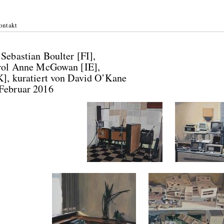
ontakt
Sebastian Boulter [FI],
arol Anne McGowan [IE],
], kuratiert von David O’Kane
Februar 2016