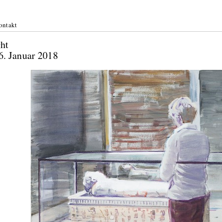
ontakt
au: in_sight
17—6. Januar 2018