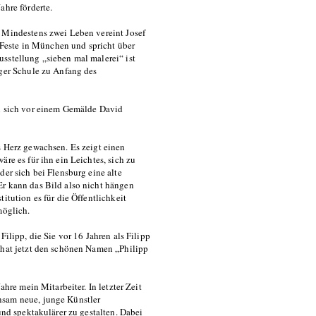
ahre förderte.
: Mindestens zwei Leben vereint Josef
e Feste in München und spricht über
sstellung „sieben mal malerei“ ist
iger Schule zu Anfang des
on sich vor einem Gemälde David
s Herz gewachsen. Es zeigt einen
re es für ihn ein Leichtes, sich zu
der sich bei Flensburg eine alte
Er kann das Bild also nicht hängen
itution es für die Öffentlichkeit
möglich.
Filipp, die Sie vor 16 Jahren als Filipp
 hat jetzt den schönen Namen „Philipp
ahre mein Mitarbeiter. In letzter Zeit
nsam neue, junge Künstler
und spektakulärer zu gestalten. Dabei