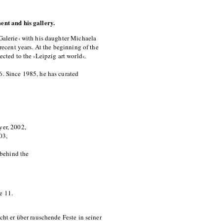
ment and his gallery.
 Galerie‹ with his daughter Michaela
 recent years. At the beginning of the
ected to the ›Leipzig art world‹.
6. Since 1985, he has curated
yer, 2002,
03,
 behind the
e 11.
cht er über rauschende Feste in seiner