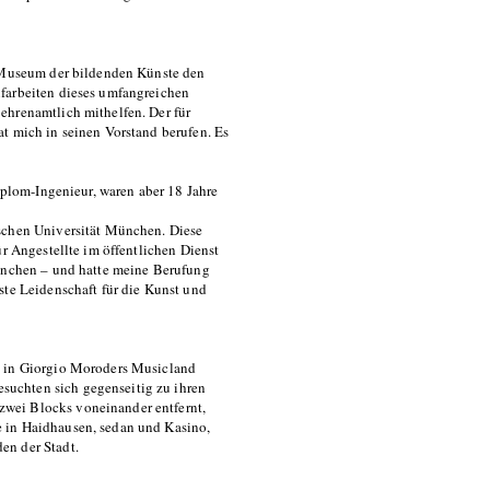
s Museum der bildenden Künste den
ufarbeiten dieses umfangreichen
ehrenamtlich mithelfen. Der für
t mich in seinen Vorstand berufen. Es
Diplom-Ingenieur, waren aber 18 Jahre
ischen Universität München. Diese
ür Angestellte im öffentlichen Dienst
München – und hatte meine Berufung
ste Leidenschaft für die Kunst und
n in Giorgio Moroders Musicland
uchten sich gegenseitig zu ihren
wei Blocks voneinander entfernt,
 in Haidhausen, sedan und Kasino,
en der Stadt.