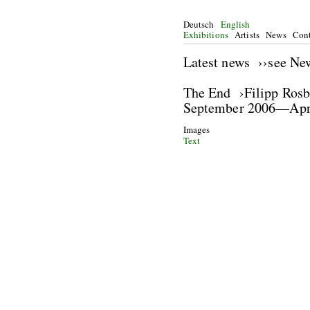
Deutsch
English
Exhibitions
Artists
News
Cont
Latest news ››see Ne
The End ›Filipp Ros
September 2006—Apr
Images
Text