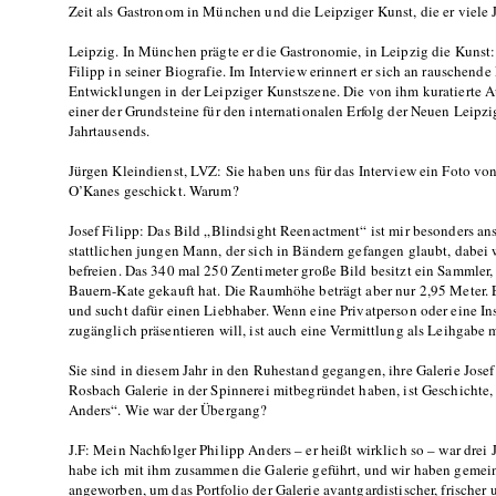
Zeit als Gastronom in München und die Leipziger Kunst, die er viele J
Leipzig. In München prägte er die Gastronomie, in Leipzig die Kunst
Filipp in seiner Biografie. Im Interview erinnert er sich an rauschend
Entwicklungen in der Leipziger Kunstszene. Die von ihm kuratierte Au
einer der Grundsteine für den internationalen Erfolg der Neuen Leipz
Jahrtausends.
Jürgen Kleindienst, LVZ: Sie haben uns für das Interview ein Foto v
O’Kanes geschickt. Warum?
Josef Filipp: Das Bild „Blindsight Reenactment“ ist mir besonders an
stattlichen jungen Mann, der sich in Bändern gefangen glaubt, dabei wä
befreien. Das 340 mal 250 Zentimeter große Bild besitzt ein Sammler, 
Bauern-Kate gekauft hat. Die Raumhöhe beträgt aber nur 2,95 Meter. 
und sucht dafür einen Liebhaber. Wenn eine Privatperson oder eine Inst
zugänglich präsentieren will, ist auch eine Vermittlung als Leihgabe 
Sie sind in diesem Jahr in den Ruhestand gegangen, ihre Galerie Josef 
Rosbach Galerie in der Spinnerei mitbegründet haben, ist Geschichte,
Anders“. Wie war der Übergang?
J.F: Mein Nachfolger Philipp Anders – er heißt wirklich so – war drei J
habe ich mit ihm zusammen die Galerie geführt, und wir haben gemei
angeworben, um das Portfolio der Galerie avantgardistischer, frischer 