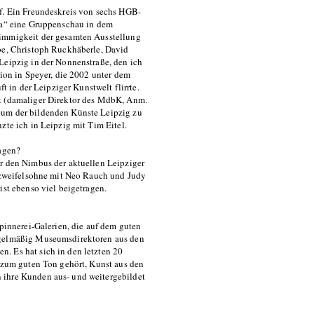
of. Ein Freundeskreis von sechs HGB-
iga“ eine Gruppenschau in dem
timmigkeit der gesamten Ausstellung
obe, Christoph Ruckhäberle, David
Leipzig in der Nonnenstraße, den ich
tion in Speyer, die 2002 unter dem
ft in der Leipziger Kunstwelt flirrte.
dt (damaliger Direktor des MdbK, Anm.
eum der bildenden Künste Leipzig zu
zte ich in Leipzig mit Tim Eitel.
ragen?
ür den Nimbus der aktuellen Leipziger
t zweifelsohne mit Neo Rauch und Judy
ist ebenso viel beigetragen.
Spinnerei-Galerien, die auf dem guten
regelmäßig Museumsdirektoren aus den
. Es hat sich in den letzten 20
s zum guten Ton gehört, Kunst aus den
 ihre Kunden aus- und weitergebildet