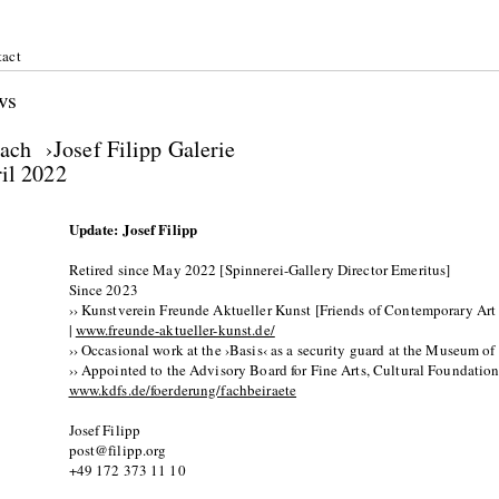
act
ws
bach ›Josef Filipp Galerie
il 2022
Update: Josef Filipp
Retired since May 2022 [Spinnerei-Gallery Director Emeritus]
Since 2023
›› Kunstverein Freunde Aktueller Kunst [Friends of Contemporary Ar
|
www.freunde-aktueller-kunst.de/
›› Occasional work at the ›Basis‹ as a security guard at the Museum o
›› Appointed to the Advisory Board for Fine Arts, Cultural Foundation 
www.kdfs.de/foerderung/fachbeiraete
Josef Filipp
post@filipp.org
+49 172 373 11 10