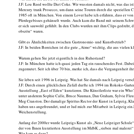
J.F: Lou Reed wollte Diet Coke. Wir wussten damals nicht, was das ist
Mercury trank Prosecco, um dann seine Touren durch die speziellen Cl
1985 oft in München. Von einem Lover habe ich erfahren, dass er von
Pferdegebisses gehänselt wurde. Auch kam die Band mit seinem Schwu
er sich sauwohl gefühlt. In den Clubs wurden mit ihm Clips gedreht, d
obszön“ waren.
Gibt es Ähnlichkeiten zwischen Gastronomie- und Kunstbetrieb?
J.F: In beiden Bereichen ist die gute „Atmo“ wichtig, die aus vielen kl
Warum gehen Sie jetzt eigentlich in den Ruhestand?
J.F: In München hatte ich quasi jeden Tag ein rauschendes Fest. Dabe
zugemutet. Seit ich über 70 bin, merke ich, dass die Vergangenheit ihre
Sie leben seit 1996 in Leipzig. Was hat Sie damals nach Leipzig vers
J.F: Durch einen glücklichen Zufall durfte ich 1994 im Rokoko-Gart
Ausstellung „East of Eden“ kuratieren. Die Künstlerliste war ein Who
unter anderem Sophie Calle, Bruce Nauman, Dan Graham, Sylvie Fle
Meg Cranston. Der damalige Spiritus Rector der Kunst in Leipzig, Kl
haben uns angefreundet, und er lud mich zur Mitarbeit in Leipzig ein.
Weichenstellung.
Anfang der 2000er wurde Leipzigs Kunst als „Neue Leipziger Schule“
der von Ihnen kuratierten Ausstellung im MdbK „sieben mal malerei“ 
Wie kam es dazu?