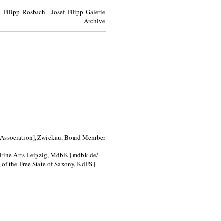
Filipp Rosbach Josef Filipp Galerie
Archive
t Association], Zwickau, Board Member
f Fine Arts Leipzig, MdbK |
mdbk.de/
of the Free State of Saxony, KdFS |