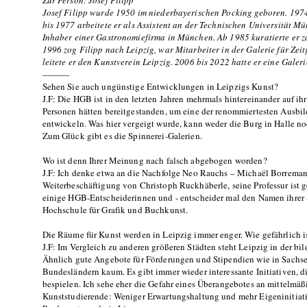
Zur Person: Josef Filipp
Josef Filipp wurde 1950 im niederbayerischen Pocking geboren. 1974
bis 1977 arbeitete er als Assistent an der Technischen Universität 
Inhaber einer Gastronomiefirma in München. Ab 1985 kuratierte er z
1996 zog Filipp nach Leipzig, war Mitarbeiter in der Galerie für Zei
leitete er den Kunstverein Leipzig. 2006 bis 2022 hatte er eine Galeri
———
Sehen Sie auch ungünstige Entwicklungen in Leipzigs Kunst?
J.F: Die HGB ist in den letzten Jahren mehrmals hintereinander auf i
Personen hätten bereitgestanden, um eine der renommiertesten Ausbil
entwickeln. Was hier vergeigt wurde, kann weder die Burg in Halle n
Zum Glück gibt es die Spinnerei-Galerien.
Wo ist denn Ihrer Meinung nach falsch abgebogen worden?
J.F: Ich denke etwa an die Nachfolge Neo Rauchs – Michaël Borreman
Weiterbeschäftigung von Christoph Ruckhäberle, seine Professur ist ge
einige HGB-Entscheiderinnen und - entscheider mal den Namen ihrer
Hochschule für Grafik und Buchkunst.
Die Räume für Kunst werden in Leipzig immer enger. Wie gefährlich i
J.F: Im Vergleich zu anderen größeren Städten steht Leipzig in der bi
Ähnlich gute Angebote für Förderungen und Stipendien wie in Sachse
Bundesländern kaum. Es gibt immer wieder interessante Initiativen, 
bespielen. Ich sehe eher die Gefahr eines Überangebotes an mittelmäß
Kunststudierende: Weniger Erwartungshaltung und mehr Eigeninitiativ