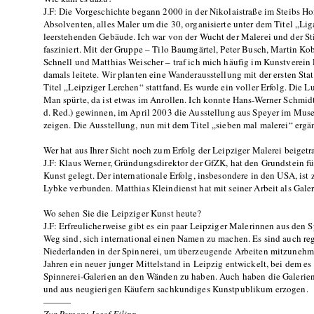
J.F: Die Vorgeschichte begann 2000 in der Nikolaistraße im Steibs H
Absolventen, alles Maler um die 30, organisierte unter dem Titel „L
leerstehenden Gebäude. Ich war von der Wucht der Malerei und der S
fasziniert. Mit der Gruppe – Tilo Baumgärtel, Peter Busch, Martin K
Schnell und Matthias Weischer – traf ich mich häufig im Kunstverein 
damals leitete. Wir planten eine Wanderausstellung mit der ersten Sta
Titel „Leipziger Lerchen“ stattfand. Es wurde ein voller Erfolg. Die Lu
Man spürte, da ist etwas im Anrollen. Ich konnte Hans-Werner Schmi
d. Red.) gewinnen, im April 2003 die Ausstellung aus Speyer im Mus
zeigen. Die Ausstellung, nun mit dem Titel „sieben mal malerei“ ergän
Wer hat aus Ihrer Sicht noch zum Erfolg der Leipziger Malerei beiget
J.F: Klaus Werner, Gründungsdirektor der GfZK, hat den Grundstein f
Kunst gelegt. Der internationale Erfolg, insbesondere in den USA, is
Lybke verbunden. Matthias Kleindienst hat mit seiner Arbeit als Galer
Wo sehen Sie die Leipziger Kunst heute?
J.F: Erfreulicherweise gibt es ein paar Leipziger Malerinnen aus den 
Weg sind, sich international einen Namen zu machen. Es sind auch 
Niederlanden in der Spinnerei, um überzeugende Arbeiten mitzunehmen
Jahren ein neuer junger Mittelstand in Leipzig entwickelt, bei dem e
Spinnerei-Galerien an den Wänden zu haben. Auch haben die Galerien
und aus neugierigen Käufern sachkundiges Kunstpublikum erzogen.
———