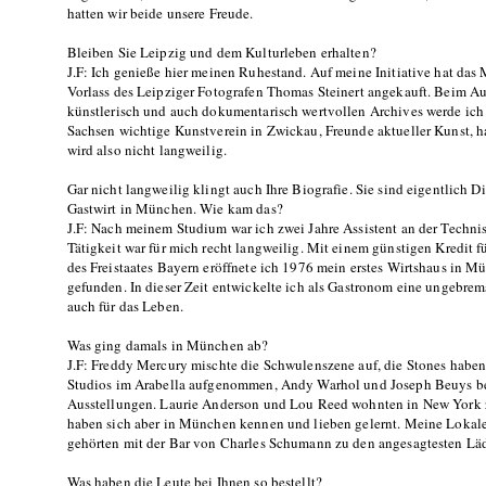
hatten wir beide unsere Freude.
Bleiben Sie Leipzig und dem Kulturleben erhalten?
J.F: Ich genieße hier meinen Ruhestand. Auf meine Initiative hat da
Vorlass des Leipziger Fotografen Thomas Steinert angekauft. Beim A
künstlerisch und auch dokumentarisch wertvollen Archives werde ich 
Sachsen wichtige Kunstverein in Zwickau, Freunde aktueller Kunst, ha
wird also nicht langweilig.
Gar nicht langweilig klingt auch Ihre Biografie. Sie sind eigentlich 
Gastwirt in München. Wie kam das?
J.F: Nach meinem Studium war ich zwei Jahre Assistent an der Techn
Tätigkeit war für mich recht langweilig. Mit einem günstigen Kredit f
des Freistaates Bayern eröffnete ich 1976 mein erstes Wirtshaus in 
gefunden. In dieser Zeit entwickelte ich als Gastronom eine ungebrem
auch für das Leben.
Was ging damals in München ab?
J.F: Freddy Mercury mischte die Schwulenszene auf, die Stones habe
Studios im Arabella aufgenommen, Andy Warhol und Joseph Beuys bes
Ausstellungen. Laurie Anderson und Lou Reed wohnten in New York z
haben sich aber in München kennen und lieben gelernt. Meine Lokale
gehörten mit der Bar von Charles Schumann zu den angesagtesten Läd
Was haben die Leute bei Ihnen so bestellt?