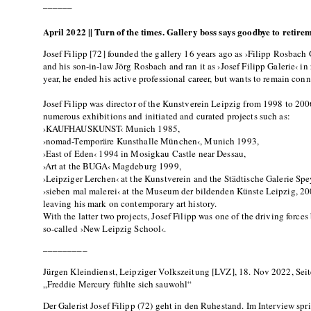
––––––
April 2022 || Turn of the times. Gallery boss says goodbye to retire
Josef Filipp [72] founded the gallery 16 years ago as ›Filipp Rosbach
and his son-in-law Jörg Rosbach and ran it as ›Josef Filipp Galerie‹ in
year, he ended his active professional career, but wants to remain conn
Josef Filipp was director of the Kunstverein Leipzig from 1998 to 200
numerous exhibitions and initiated and curated projects such as:
›KAUFHAUSKUNST‹ Munich 1985,
›nomad-Temporäre Kunsthalle München‹, Munich 1993,
›East of Eden‹ 1994 in Mosigkau Castle near Dessau,
›Art at the BUGA‹ Magdeburg 1999,
›Leipziger Lerchen‹ at the Kunstverein and the Städtische Galerie Spe
›sieben mal malerei‹ at the Museum der bildenden Künste Leipzig, 20
leaving his mark on contemporary art history.
With the latter two projects, Josef Filipp was one of the driving forces
so-called ›New Leipzig School‹.
–––––––––
Jürgen Kleindienst, Leipziger Volkszeitung [LVZ], 18. Nov 2022, Seit
„Freddie Mercury fühlte sich sauwohl“
Der Galerist Josef Filipp (72) geht in den Ruhestand. Im Interview spri