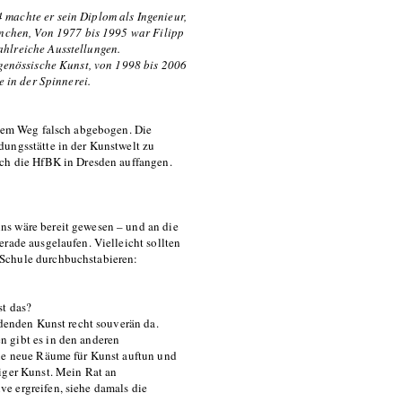
 machte er sein Diplom als Ingenieur,
München, Von 1977 bis 1995 war Filipp
ahlreiche Ausstellungen.
tgenössische Kunst, von 1998 bis 2006
e in der Spinnerei.
hrem Weg falsch abgebogen. Die
dungsstätte in der Kunstwelt zu
och die HfBK in Dresden auffangen.
ns wäre bereit gewesen – und an die
rade ausgelaufen. Vielleicht sollten
 Schule durchbuchstabieren:
st das?
ldenden Kunst recht souverän da.
n gibt es in den anderen
die neue Räume für Kunst auftun und
iger Kunst. Mein Rat an
e ergreifen, siehe damals die