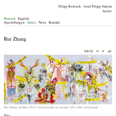
Filipp Rosbach Josef Filipp Galerie
Archiv
Deutsch
English
Ausstellungen
Artists
News
Kontakt
Rui Zhang
«
»
08/10
all
Rui Zhang: Untitled, 2017, oil and acrylic on canvas, 110 x 200 cm [2 parts]
Vita