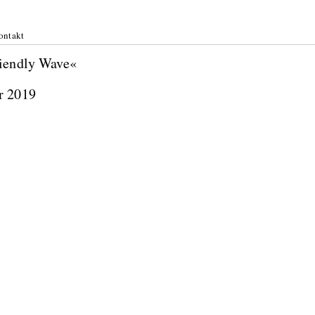
ontakt
riendly Wave«
r 2019