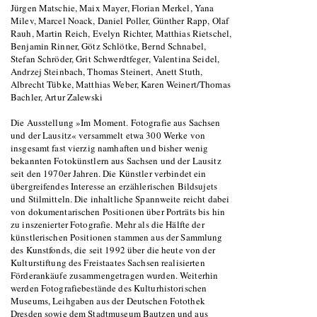
Jürgen Matschie, Maix Mayer, Florian Merkel, Yana
Milev, Marcel Noack, Daniel Poller, Günther Rapp, Olaf
Rauh, Martin Reich, Evelyn Richter, Matthias Rietschel,
Benjamin Rinner, Götz Schlötke, Bernd Schnabel,
Stefan Schröder, Grit Schwerdtfeger, Valentina Seidel,
Andrzej Steinbach, Thomas Steinert, Anett Stuth,
Albrecht Tübke, Matthias Weber, Karen Weinert/Thomas
Bachler, Artur Zalewski
Die Ausstellung »Im Moment. Fotografie aus Sachsen
und der Lausitz« versammelt etwa 300 Werke von
insgesamt fast vierzig namhaften und bisher wenig
bekannten Fotokünstlern aus Sachsen und der Lausitz
seit den 1970er Jahren. Die Künstler verbindet ein
übergreifendes Interesse an erzählerischen Bildsujets
und Stilmitteln. Die inhaltliche Spannweite reicht dabei
von dokumentarischen Positionen über Porträts bis hin
zu inszenierter Fotografie. Mehr als die Hälfte der
künstlerischen Positionen stammen aus der Sammlung
des Kunstfonds, die seit 1992 über die heute von der
Kulturstiftung des Freistaates Sachsen realisierten
Förderankäufe zusammengetragen wurden. Weiterhin
werden Fotografiebestände des Kulturhistorischen
Museums, Leihgaben aus der Deutschen Fotothek
Dresden sowie dem Stadtmuseum Bautzen und aus