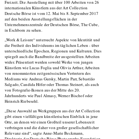
Freizeit. Die Ausstellung mit über 100 Arbeiten von 26
internationalen Künstlern aus der Art Collection
Deutsche Börse ist vom 12. Mai bis 8. September 2017
auf den beiden Ausstellungsflächen in der
Unternehmenszentrale der Deutschen Börse, The Cube,
in Eschborn zu sehen.
„Work & Leisure“ untersucht Aspekte von Identität und
die Freiheit des Individuums im täglichen Leben - über
unterschiedliche Epochen, Regionen und Kulturen. Dies
spiegelt auch die Bandbreite der ausgestellten Arbeiten
wider. Präsentiert werden sowohl Werke von jungen
Künstlern wie Lucas Foglia und Olivia Arthur, Arbeiten
von renommierten zeitgenössischen Vertretern des
Mediums wie Andreas Gursky, Martin Parr, Sebastião
Salgado, Candida Höfer oder Thomas Steinert, als auch
von Fotografie-Ikonen aus der Mitte des 20.
Jahrhunderts wie Paul Almasy, Werner Bischof oder
Heinrich Riebesehl.
„Diese Auswahl an Werkgruppen aus der Art Collection
gibt einen vielfältigen künstlerischen Einblick in jene
Orte, an denen wir einen Großteil unserer Lebenszeit
verbringen und die daher von großer gesellschaftlicher
Relevanz sind“, sagte Anne-Marie Beckmann,
Direktorin der Deutsche Börse Photography Foundation.