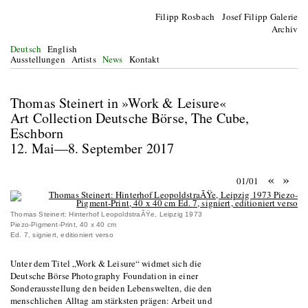
Filipp Rosbach Josef Filipp Galerie
Archiv
Deutsch
English
Ausstellungen
Artists
News
Kontakt
Thomas Steinert in »Work & Leisure«
Art Collection Deutsche Börse, The Cube,
Eschborn
12. Mai—8. September 2017
«
»
01/01
Thomas Steinert: Hinterhof LeopoldstraÃŸe, Leipzig 1973
Piezo-Pigment-Print, 40 x 40 cm
Ed. 7, signiert, editioniert verso
Unter dem Titel „Work & Leisure“ widmet sich die
Deutsche Börse Photography Foundation in einer
Sonderausstellung den beiden Lebenswelten, die den
menschlichen Alltag am stärksten prägen: Arbeit und