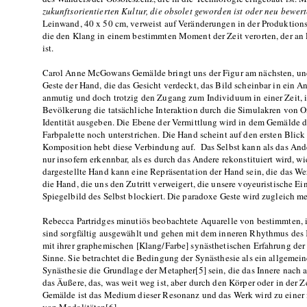
zukunftsorientierten Kultur, die obsolet geworden ist oder neu bewert
Leinwand, 40 x 50 cm, verweist auf Veränderungen in der Produktio
die den Klang in einem bestimmten Moment der Zeit verorten, der an
ist.
Carol Anne McGowans Gemälde bringt uns der Figur am nächsten, und 
Geste der Hand, die das Gesicht verdeckt, das Bild scheinbar in ein A
anmutig und doch trotzig den Zugang zum Individuum in einer Zeit, in
Bevölkerung die tatsächliche Interaktion durch die Simulakren von Onl
Identität ausgeben. Die Ebene der Vermittlung wird in dem Gemälde
Farbpalette noch unterstrichen. Die Hand scheint auf den ersten Blick
Komposition hebt diese Verbindung auf. Das Selbst kann als das Ande
nur insofern erkennbar, als es durch das Andere rekonstituiert wird,
dargestellte Hand kann eine Repräsentation der Hand sein, die das Wer
die Hand, die uns den Zutritt verweigert, die unsere voyeuristische E
Spiegelbild des Selbst blockiert. Die paradoxe Geste wird zugleich 
Rebecca Partridges minutiös beobachtete Aquarelle von bestimmten, 
sind sorgfältig ausgewählt und gehen mit dem inneren Rhythmus des
mit ihrer graphemischen [Klang/Farbe] synästhetischen Erfahrung der 
Sinne. Sie betrachtet die Bedingung der Synästhesie als ein allgemein
Synästhesie die Grundlage der Metapher[5] sein, die das Innere nach a
das Äußere, das, was weit weg ist, aber durch den Körper oder in der Z
Gemälde ist das Medium dieser Resonanz und das Werk wird zu einer 