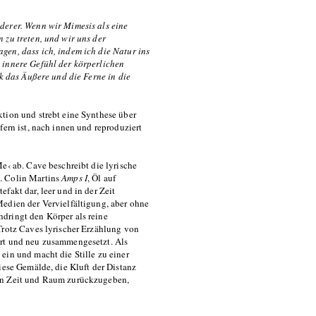
derer. Wenn wir Mimesis als eine
 zu treten, und wir uns der
gen, dass ich, indem ich die Natur ins
 innere Gefühl der körperlichen
rk das Äußere und die Ferne in die
tion und strebt eine Synthese über
fern ist, nach innen und reproduziert
e‹ ab. Cave beschreibt die lyrische
. Colin Martins
Amps I
, Öl auf
fakt dar, leer und in der Zeit
Medien der Vervielfältigung, aber ohne
dringt den Körper als reine
Trotz Caves lyrischer Erzählung von
ert und neu zusammengesetzt. Als
in und macht die Stille zu einer
iese Gemälde, die Kluft der Distanz
 in Zeit und Raum zurückzugeben,