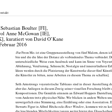
ontakt
Sebastian Boulter [FI],
arol Anne McGowan [IE],
], kuratiert von David O’Kane
Februar 2016
›Far From Me‹ ist eine Gruppenausstellung von fünf Malern, denen ic
bin und die die Idee der Distanz als verbindendes Thema verbindet. 
unterschiedliche Weise zum Ausdruck und kann im Sinne von Voyeur
Ablehnung, Veralterung, Sehnsucht, Nostalgie und innerer/äußerer Er
Ideen werden durch die Platzierung der Kunstwerke dieser fünf Künstle
die Künstler zu bitten, neue Arbeiten zu diesem Thema zu schaffen].
Seth Armstrongs voyeuristische Tableaus sind in dieser Ausstellung d
aber das Anliegen in diesem Zweig seiner visuellen Forschung bleibt 
Kompositionen. Die Gemälde erinnern an Edward Hoppers Darstellun
vom Anderen trotz physischer Nähe. Wir blicken in andere Welten un
unweigerlich eine Stimmung, eine Erzählung oder eine Assoziation. Do
Stewarts Figur in Alfred Hitchcocks
Rear Window
, kommen wir zu ke
die leuchtenden Möglichkeiten tanzen weiter hinter den Glasscheiben