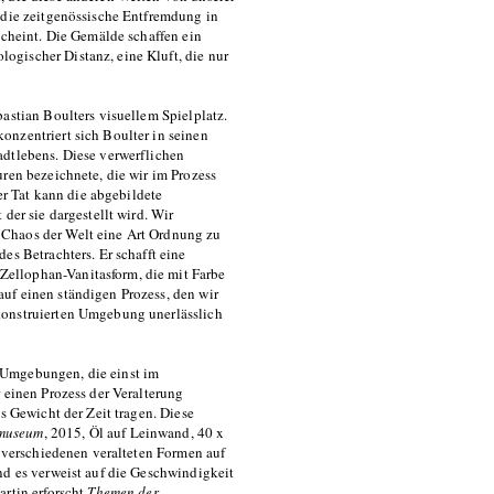
 die zeitgenössische Entfremdung in
scheint. Die Gemälde schaffen ein
gischer Distanz, eine Kluft, die nur
astian Boulters visuellem Spielplatz.
onzentriert sich Boulter in seinen
adtlebens. Diese verwerflichen
ren bezeichnete, die wir im Prozess
der Tat kann die abgebildete
der sie dargestellt wird. Wir
 Chaos der Welt eine Art Ordnung zu
es Betrachters. Er schafft eine
ellophan-Vanitasform, die mit Farbe
uf einen ständigen Prozess, den wir
konstruierten Umgebung unerlässlich
 Umgebungen, die einst im
 einen Prozess der Veralterung
s Gewicht der Zeit tragen. Diese
museum
, 2015, Öl auf Leinwand, 40 x
n verschiedenen veralteten Formen auf
nd es verweist auf die Geschwindigkeit
artin erforscht
Themen der