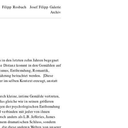
Filipp Rosbach Josef Filipp Galerie
Archiv
h in den letzten zehn Jahren begegnet
Die Distanz kommt in den Gemälden auf
ismus, Entfremdung, Romantik,
fahrung betrachtet werden. [Diese
r im selben Kontext erzeugt, anstatt
urch kleine, intime Gemälde vertreten,
das gleiche wie in seinen größeren
gen der psychologischen Entfremdung
d verbinden mit jeder von ihnen
ch anders als L.B. Jefferies, James
inem dramatischen Schluss, sondern
, die diese anderen Welten von unserer