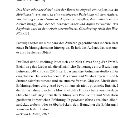
von Modalitäten[6].
Das Meer oder der Nebel oder der Baum ist einfach ein Außen, ein An
Möglichkeit verstehen, in eine verkörperte Beziehung mit dem Anderen
Vorstellung von der Natur als Außen anschließen, dann könnte man sa
Atelier bringe, die Grenzen zwischen Innen und Außen verwische. Das
Rhythmik wird in der Arbeit externalisiert. Gleichzeitig rückt das We
Nähe.
[7]
Partridge testet die Resonanz des Äußeren gegenüber der inneren Reak
einen Erfahrungshorizont hinweg an. Er holt das Äußere, das, was uns 
es als physisches Objekt.
Der Titel der Ausstellung leitet sich von Nick Caves Song ›Far From M
Erzählung des Liedes als die allmähliche Demontage einer Beziehung
Leinwand, 40 x 50 cm, 2015 stellt das analoge Aufnahmestudio als Arte
eingefroren. Die verschiedenen Mikrofone und Verstärkergeräte sind 
Stimme oder Instrument sind sie stumme Vanitas-Objekte. Musik durch
Erfahrung, durchdringt und bewohnt uns als nicht-physische Entität. 
der Entfremdung durch die Musik wird die Distanz im Inneren verlag
Stillleben lädt
Amps I
zur Betrachtung von Produktion und Mediation e
greifbaren körperlichen Erfahrung. In gewisser Weise versuchen alle d
zurückzuerobern oder zu überbrücken, dem Betrachter die Erfahrung
wenn auch als Illusion.
—
David O’Kane, 2016