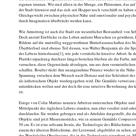
eigenen trennen. Wir sind allein in der Menge, ein Phänomen, das auf
der Stadt hinweist und das sich seit Hopper noch verschärft zu haben 
Gleichgewicht zwischen physischer Nähe und emotionaler und psycholo
durch Imagination überbrückt werden kann.
Wie Armstrong ist auch die Stadt ein wesentlicher Bestandteil von Seb
Doch anstatt Einblicke in das Leben anderer Menschen zu gewähren, k
Bildern auf die mutwillig weggeworfenen Hinterlassenschaften des St
Überbleibsel sind ebenso Teil dessen, was Walter Benjamin als die Spu
des Lebens hinterlassen[1], wie jede vorsätzliche kreative Arbeit. In 
Plastikverpackung durchaus länger bestehen bleiben als die Farbe, mit 
versuchen, diese Gegenstände abzulegen, um aus dem vermeintlichen
schaffen. Boulter rückt ihre unangenehme Präsenz wieder in die Nähe d
Spannung zwischen dem Wunsch nach Distanz und der Schönheit der Z
als ästhetischem Objekt wiedergegeben wird. Die Gemälde verweisen a
unterdrücken wollen und der doch für eine intuitive Bewohnung der 
ist.
Einige von Colin Martins neueren Arbeiten untersuchen Objekte und
Mittelpunkt des täglichen Lebens standen, nun aber veraltet sind oder
durchlaufen. Sie werden geborgen und als Artefakte dargestellt, die da
Objekte sind jetzt Museumsstücke, wie in seinem Gemälde
Computer
50 cm. Es ist eine seltsame Ironie, die Technologie des Bildschirms i
einem der ältesten Bildschirme, der Leinwand, abgebildet zu sehen, u
des Wandels/der Obsoleszenz, die in die Technologie eingebaut ist. M