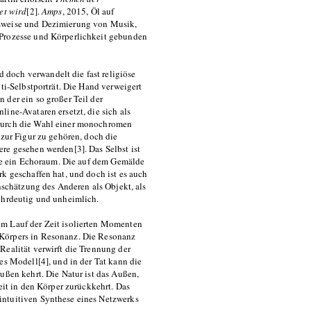
et wird
[2].
Amps
, 2015, Öl auf
nsweise und Dezimierung von Musik,
 Prozesse und Körperlichkeit gebunden
doch verwandelt die fast religiöse
nti-Selbstporträt. Die Hand verweigert
 der ein so großer Teil der
ine-Avataren ersetzt, die sich als
 durch die Wahl einer monochromen
 zur Figur zu gehören, doch die
re gesehen werden[3]. Das Selbst ist
 wie ein Echoraum. Die auf dem Gemälde
k geschaffen hat, und doch ist es auch
inschätzung des Anderen als Objekt, als
mehrdeutig und unheimlich.
im Lauf der Zeit isolierten Momenten
 Körpers in Resonanz. Die Resonanz
Realität verwirft die Trennung der
es Modell[4], und in der Tat kann die
ußen kehrt. Die Natur ist das Außen,
eit in den Körper zurückkehrt. Das
intuitiven Synthese eines Netzwerks