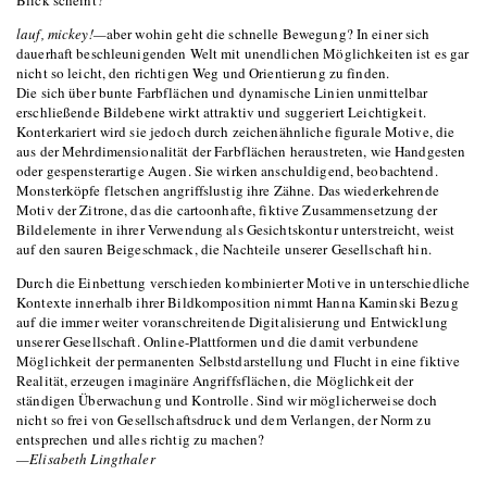
Blick scheint?
lauf, mickey!
—
aber wohin geht die schnelle Bewegung? In einer sich
dauerhaft beschleunigenden Welt mit unendlichen Möglichkeiten ist es gar
nicht so leicht, den richtigen Weg und Orientierung zu finden.
Die sich über bunte Farbflächen und dynamische Linien unmittelbar
erschließende Bildebene wirkt attraktiv und suggeriert Leichtigkeit.
Konterkariert wird sie jedoch durch zeichenähnliche figurale Motive, die
aus der Mehrdimensionalität der Farbflächen heraustreten, wie Handgesten
oder gespensterartige Augen. Sie wirken anschuldigend, beobachtend.
Monsterköpfe fletschen angriffslustig ihre Zähne. Das wiederkehrende
Motiv der Zitrone, das die cartoonhafte, fiktive Zusammensetzung der
Bildelemente in ihrer Verwendung als Gesichtskontur unterstreicht, weist
auf den sauren Beigeschmack, die Nachteile unserer Gesellschaft hin.
Durch die Einbettung verschieden kombinierter Motive in unterschiedliche
Kontexte innerhalb ihrer Bildkomposition nimmt Hanna Kaminski Bezug
auf die immer weiter voranschreitende Digitalisierung und Entwicklung
unserer Gesellschaft. Online-Plattformen und die damit verbundene
Möglichkeit der permanenten Selbstdarstellung und Flucht in eine fiktive
Realität, erzeugen imaginäre Angriffsflächen, die Möglichkeit der
ständigen Überwachung und Kontrolle. Sind wir möglicherweise doch
nicht so frei von Gesellschaftsdruck und dem Verlangen, der Norm zu
entsprechen und alles richtig zu machen?
—Elisabeth Lingthaler