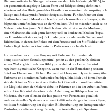
Die kompositorische Strenge insbesondere der Daiichi-Serie [ab 2015], in
der geometrisch angelegte Linien Form und Bildgestaltung definieren,
scheinen auf den Hintergrund des Künstlers zu verweisen, der ursprünglich
Design mit Schwerpunkt Produktdesign studierte. Für die Jahre vor dem
Studium beschreibt Menzke sich selbst jedoch zuweilen als Sprayer, später
folgte ein vertieftes Interesse an der Ölmalerei. Und so mäandert auch seine
Malerei zwischen jenem Stil ähnlich dem Präzisionismus der Moderne,
einer Malweise, die sich gerne konzeptuell an konkreten Inhalten [bspw.
der Fukushima-Katastrophe] rückbindet, sowie andererseits Werken und
Bildstellen, in denen der Fokus auf dem Prozess und der Stofflichkeit der
Farben liegt, in denen künstlerische Performanz anschaulich wird.
Insbesondere der virtuose Umgang mit Farbe und Farbwerten als
kompositorischem Gestaltungsmittel gehört zu den großen Qualitäten
seines Werks, gleich welchen Bildtyps im abstrakten Genre. Sie wird
regelrecht syntaktische Kategorie, wenn man in der Betrachtung seinem
Spiel aus Ebenen und Flächen, Raumentwicklung und Dynamisierung über
Farbwerte und sinnlichen Farbverläufen folgt. Inhaltlich und formal behält
sich der Künstler Menzke eine stilistische Offenheit vor und thematisiert
die Möglichkeiten der Malerei dabei in Fakturen und in der Arbeit an Form
selbst. Deutlich wird das etwa in der Anlehnung an Bildsprachen der
Moderne, aber vor allem in der Integration von Formen aus gänzlich
anderen visuellen Systemen wie dem Graffiti oder der gestisch-wackligen,
rastlosen Strichführung der digitalen Bildbearbeitung aus Instagram oder
Photoshops Radierwerkzeug. So zeigt die Ausstellung ein Spektrum