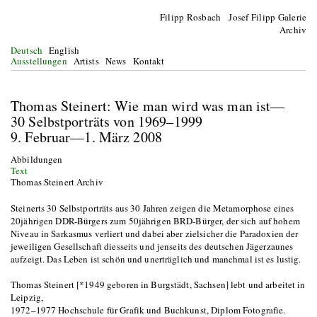
Filipp Rosbach Josef Filipp Galerie
Archiv
Deutsch
English
Ausstellungen
Artists
News
Kontakt
Thomas Steinert: Wie man wird was man ist—
30 Selbstporträts von 1969–1999
9. Februar—1. März 2008
Abbildungen
Text
Thomas Steinert Archiv
Steinerts 30 Selbstporträts aus 30 Jahren zeigen die Metamorphose eines
20jährigen DDR-Bürgers zum 50jährigen BRD-Bürger, der sich auf hohem
Niveau in Sarkasmus verliert und dabei aber zielsicher die Paradoxien der
jeweiligen Gesellschaft diesseits und jenseits des deutschen Jägerzaunes
aufzeigt. Das Leben ist schön und unerträglich und manchmal ist es lustig.
Thomas Steinert [*1949 geboren in Burgstädt, Sachsen] lebt und arbeitet in
Leipzig,
1972–1977 Hochschule für Grafik und Buchkunst, Diplom Fotografie.