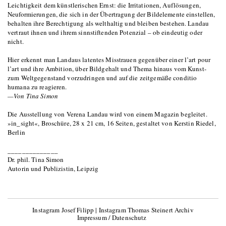
Leichtigkeit dem künstlerischen Ernst: die Irritationen, Auflösungen,
Neuformierungen, die sich in der Übertragung der Bildelemente einstellen,
behalten ihre Berechtigung als welthaltig und bleiben bestehen. Landau
vertraut ihnen und ihrem sinnstiftenden Potenzial – ob eindeutig oder
nicht.
Hier erkennt man Landaus latentes Misstrauen gegenüber einer l’art pour
l’art und ihre Ambition, über Bildgehalt und Thema hinaus vom Kunst-
zum Weltgegenstand vorzudringen und auf die zeitgemäße conditio
humana zu reagieren.
—Von Tina Simon
Die Ausstellung von Verena Landau wird von einem Magazin begleitet.
»in_sight«, Broschüre, 28 x 21 cm, 16 Seiten, gestaltet von Kerstin Riedel,
Berlin
______________
Dr. phil. Tina Simon
Autorin und Publizistin, Leipzig
Instagram Josef Filipp
|
Instagram Thomas Steinert Archiv
Impressum / Datenschutz