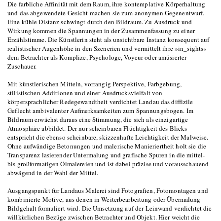
Die farbliche Affinität mit dem Raum, ihre kontemplative Körperhaltung
und das abgewendete Gesicht machen sie zum anonymen Gegenentwurf.
Eine kühle Distanz schwingt durch den Bildraum. Zu Ausdruck und
Wirkung kommen die Spannungen in der Zusammenfassung zu einer
Erzählstimme. Die Künstlerin steht als unsichtbare Instanz konsequent auf
realistischer Augenhöhe in den Szenerien und vermittelt ihre »in_sights«
dem Betrachter als Komplize, Psychologe, Voyeur oder amüsierter
Zuschauer.
Mit künstlerischen Mitteln, vorrangig Perspektive, Farbgebung,
stilistischen Additionen und einer Ausdrucksvielfalt von
körpersprachlicher Redegewandtheit verdichtet Landau das diffizile
Geflecht ambivalenter Aufmerksamkeiten zum Spannungsbogen. Im
Bildraum erwächst daraus eine Stimmung, die sich als einzigartige
Atmosphäre abbildet.
Der nur scheinbaren Flüchtigkeit des Blicks
entspricht die ebenso scheinbare, skizzenhafte Leichtigkeit der Malweise.
Ohne aufwändige Betonungen und malerische Manieriertheit holt sie die
Transparenz lasierender Untermalung und grafische Spuren in die mittel-
bis großformatigen Ölmalereien und ist dabei präzise und vorausschauend
abwägend in der Wahl der Mittel.
Ausgangspunkt für Landaus Malerei sind Fotografien, Fotomontagen und
kombinierte Motive, aus denen in Weiterbearbeitung oder Übermalung
Bildgehalt formuliert wird. Die Umsetzung auf der Leinwand verdichtet die
willkürlichen Bezüge zwischen Betrachter und Objekt. Hier weicht die