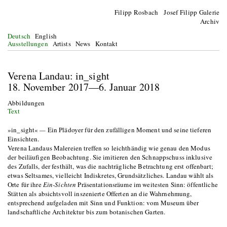
Filipp Rosbach Josef Filipp Galerie
Archiv
Deutsch
English
Ausstellungen
Artists
News
Kontakt
Verena Landau: in_sight
18. November 2017—6. Januar 2018
Abbildungen
Text
»in_sight«
—
Ein Plädoyer für den zufälligen Moment und seine tieferen
Einsichten.
Verena Landaus Malereien treffen so leichthändig wie genau den Modus
der beiläufigen Beobachtung. Sie imitieren den Schnappschuss inklusive
des Zufalls, der festhält, was die nachträgliche Betrachtung erst offenbart;
etwas Seltsames, vielleicht Indiskretes, Grundsätzliches. Landau wählt als
Orte für ihre
Ein-Sichten
Präsentationsräume im weitesten Sinn: öffentliche
Stätten als absichtsvoll inszenierte Offerten an die Wahrnehmung,
entsprechend aufgeladen mit Sinn und Funktion: vom Museum über
landschaftliche Architektur bis zum botanischen Garten.