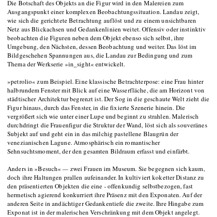
Die Botschaft des Objekts an die Figur wird in den Malereien zum
Ausgangspunkt einer komplexen Beobachtungssituation. Landau zeigt,
wie sich die gerichtete Betrachtung auflöst und zu einem unsichtbaren
Netz aus Blickachsen und Gedankenlinien weitet. Offensiv oder instinktiv
beobachten die Figuren neben dem Objekt ebenso sich selbst, ihre
Umgebung, den Nächsten, dessen Beobachtung und weiter. Das löst im
Bildgeschehen Spannungen aus, die Landau zur Bedingung und zum
Thema der Werkserie »in_sight« entwickelt.
»petrolio« zum Beispiel. Eine klassische Betrachterpose: eine Frau hinter
halbrundem Fenster mit Blick auf eine Wasserfläche, die am Horizont von
städtischer Architektur begrenzt ist. Der Sog in die geschaute Welt zieht die
Figur hinaus, durch das Fenster, in die fixierte Szenerie hinein. Die
vergrößert sich wie unter einer Lupe und beginnt zu strahlen. Malerisch
durchdringt die Frauenfigur die Struktur der Wand, löst sich als souveränes
Subjekt auf und geht ein in das milchig pastellene Blaugrün der
venezianischen Lagune. Atmosphärisch ein romantischer
Sehnsuchtsmoment, der den gesamten Bildraum erfasst und einfärbt.
Anders in »Besuch«
—
zwei Frauen im Museum. Sie begegnen sich kaum,
doch ihre Haltungen prallen aufeinander. In kultiviert koketter Distanz zu
den präsentierten Objekten die eine - offenkundig selbstbezogen, fast
hermetisch agierend konkurriert ihre Präsenz mit den Exponaten. Auf der
anderen Seite in andächtiger Gedankentiefe die zweite. Ihre Hingabe zum
Exponat ist in der malerischen Verschränkung mit dem Objekt angelegt.