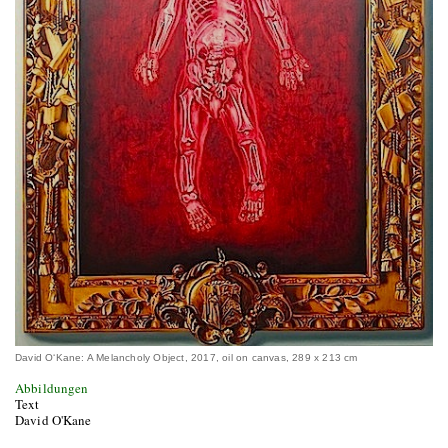
David O‘Kane: A Melancholy Object, 2017, oil on canvas, 289 x 213 cm
Abbildungen
Text
David O'Kane