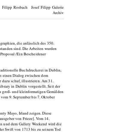
Filipp Rosbach Josef Filipp Galerie
Archiv
raphien, die anlässlich des 350.
standen sind. Die Arbeiten wurden
Proposal /Ein Bescheidener
raditionelle Buchdruckerei in Dublin,
en einen Dialog zwischen dem
 dazu schuf, illustrieren. Am 31.
brary in Dublin vorgestellt. Seit der
zu groß- und kleinformatigen Gemälden
 vom 9. September bis 7. Oktober
nty Mayo, Irland zeigen. Diese
ausgeber von Frieze]. Vom 14.
lin und dem Gallery Weekend wird die
 der Swift von 1713 bis zu seinem Tod