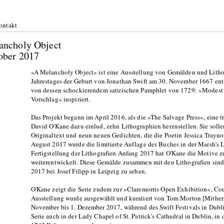
ontakt
ancholy Object
ober 2017
»A Melancholy Object« ist eine Ausstellung von Gemälden und Lithog
Jahrestages der Geburt von Jonathan Swift am 30. November 1667 ent
von dessen schockierendem satirischen Pamphlet von 1729: »Modest 
Vorschlag« inspiriert.
Das Projekt begann im April 2016, als die »The Salvage Press«, eine t
David O'Kane dazu einlud, zehn Lithographien herzustellen. Sie soll
Originaltext und neun neuen Gedichten, die die Poetin Jessica Traynor
August 2017 wurde die limitierte Auflage des Buches in der Marsh's Li
Fertigstellung der Lithografien Anfang 2017 hat O'Kane die Motive 
weiterentwickelt. Diese Gemälde zusammen mit den Lithografien sind
2017 bei Josef Filipp in Leipzig zu sehen.
O'Kane zeigt die Serie zudem zur »Claremorris Open Exhibition«, Cou
Ausstellung wurde ausgewählt und kuratiert von Tom Morton [Mither
November bis 1. Dezember 2017, während des Swift Festivals in Dub
Serie auch in der Lady Chapel of St. Patrick's Cathedral in Dublin, in