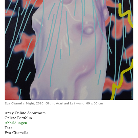
Eva Citarrella: Night, 2020, Öl und Acryl auf Leinwand, 60 x 50 cm
Artsy Online Showroom
Online Portfolio
Abbildungen
Text
Eva Citarrella