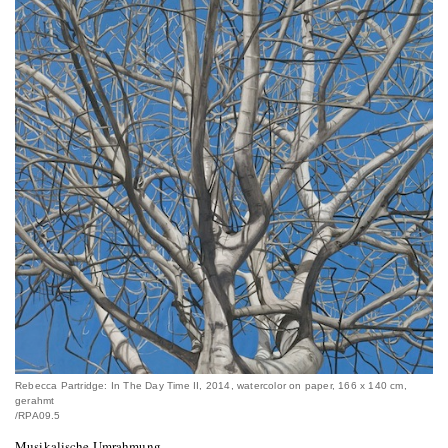
Rebecca Partridge: In The Day Time II, 2014, watercolor on paper, 166 x 140 cm,
gerahmt
/RPA09.5
Musikalische Umrahmung