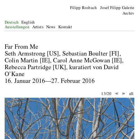
Filipp Rosbach Josef Filipp Galerie
Archiv
Deutsch
English
Ausstellungen
Artists
News
Kontakt
Far From Me
Seth Armstrong [US], Sebastian Boulter [FI],
Colin Martin [IE], Carol Anne McGowan [IE],
Rebecca Partridge [UK], kuratiert von David
O’Kane
16. Januar 2016—27. Februar 2016
«
»
13/20
all