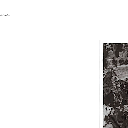
ontakt
k: Stoff
uli 2021