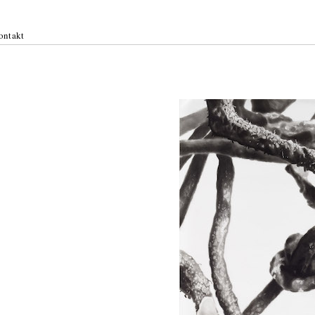
ontakt
k: Stoff
uli 2021