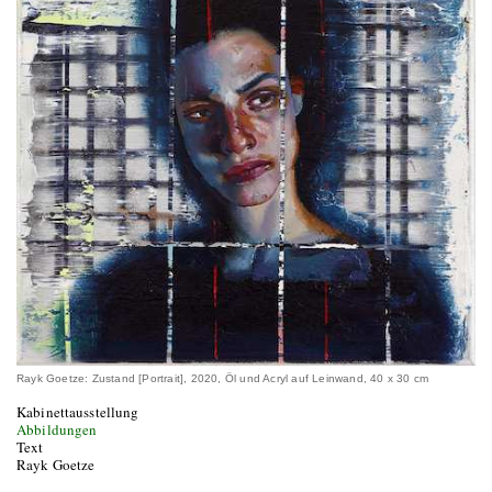
Rayk Goetze: Zustand [Portrait], 2020, Öl und Acryl auf Leinwand, 40 x 30 cm
Kabinettausstellung
Abbildungen
Text
Rayk Goetze