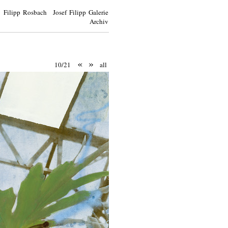
Filipp Rosbach Josef Filipp Galerie
Archiv
«
»
10/21
all