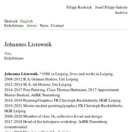
Filipp Rosbach Josef Filipp Galerie
Archive
Deutsch
English
Exhibitions
Artists
News
Contact
Johannes Listewnik
Vita
Exhibitions
Johannes Listewnik
, *1988 in Leipzig, lives and works in Leipzig.
2008-2012 B.A. German Studies, Uni Leipzig
2012-2014 M.A. Art History, Uni Leipzig
2014-2017 Free Painting, Class Thomas Hartmann, 2017 Appointment
Master Student, AdBK Nuremberg
2016-2019 Painting/Graphics FK Christoph Ruckhäberle, HGB Leipzig
2019-2021 Master student painting/graphics FK Christoph Ruckhäberle,
HGB Leipzig
2008-2020 Member of class 3h, collective for art and design
2017-2018 Head of the letterpress workshop, AdBK Nuremberg
/commissarial