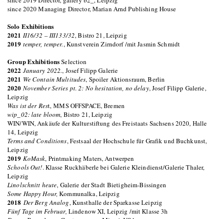
since 2019 Director, gallery b2_, Leipzig
since 2020 Managing Director, Marian Arnd Publishing House
Solo Exhibitions
2021
II16/32 – III133/32
, Bistro 21, Leipzig
2019
temper, temper.
, Kunstverein Zirndorf /mit Jasmin Schmidt
Group Exhibitions
Selection
2022
January 2022.
, Josef Filipp Galerie
2021
We Contain Multitudes
, Spoiler Aktionsraum, Berlin
2020
November Series pt. 2: No hesitation, no delay
, Josef Filipp Galerie,
Leipzig
Was ist der Res
t, MMS OFFSPACE, Bremen
wip_02: late bloom
, Bistro 21, Leipzig
WIN/WIN, Ankäufe der Kulturstiftung des Freistaats Sachsens 2020, Halle
14, Leipzig
Terms and Conditions
, Festsaal der Hochschule für Grafik und Buchkunst,
Leipzig
2019
KoMask
, Printmaking Maters, Antwerpen
Schools Out!
. Klasse Ruckhäberle bei Galerie Kleindienst/Galerie Thaler,
Leipzig
Linolschnitt heute
, Galerie der Stadt Bietigheim-Bissingen
Some Happy Hour,
Kommunalka, Leipzig
2018
Der Berg Analog
, Kunsthalle der Sparkasse Leipzig
Fünf Tage im Februar,
Lindenow XI, Leipzig /mit Klasse 3h