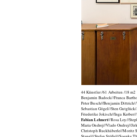
44 Künstler /61 Arbeiten /18 m2
Benjamin Badock//Franca Bartho
Peter Busch//Benjamin Dittrich//
Sebastian Gögel//Sten Gutglück/
Friederike Jokisch//Inga Kerber/
Fabian Lehnert
//Rosa Loy//Ste
Maria Ondrej//Vlado Ondrej//Jirk
Christoph Ruckhäberle//Moritz 
Stangl//Stefan Stößel//Soenke T