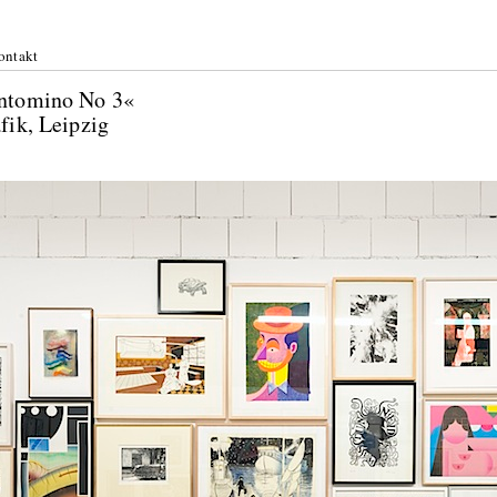
ontakt
entomino No 3«
fik, Leipzig