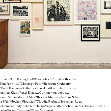
lomäi//Tilo Baumgärtel//Blexbolex//Christian Brandl//
Tom Fabritius//Christoph Feist//Henriette Grahnert//
/Paule Hammer//Katharina Immekus//Gabriela Jolowicz//
/Annika Kleist//Axel Krause//Corinne von Lebusa//
phanie Marx//Maribel Mas//Bastian Muhr//Sebastian Nebe//
a Pfahl//Jochen Plogsties//Claudia Rößger//Sebastian Rug//
Schleime//Cindy Schmiedichen//Anija Seedler//Sebastian Speckmann//Katrin
haden//Anya Triestram//Steve Viezens//