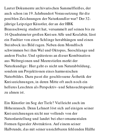
Lauter Dokumente archivarischen Sammelfleißes, der
auch schon im 19. Jahrhundert Voraussetzung für die
peniblen Zeichnungen der Naturkundler war? Der 32-
jährige Leipziger Künstler, der an der HBK
Braunschweig studiert hat, versammelt auf seinen bis zu
16 Quadratmeter großen Kreisen Affe und Koalabär, lässt
ein Faultier von einer Schlinge herabhängen und einen
Steinbock ins Bild ragen. Neben dem Mondfisch
schwimmen bei ihm Wal und Oktopus, Seeschlange und
andere Fische. Und spätestens an dieser Kombination
aus Weltregionen und Meerestiefen merkt der
Naturkundige: Hier geht es nicht um Naturabbildung,
sondern um Projektionen eines harmonischen
Naturbildes. Dazu passt die geschlossene Ästhetik der
Kreiszeichnungen, in deren Mitte oft auch noch ein
helleres Leuchten als Perspektiv- und Sehnsuchtspunkt
zu ahnen ist.
Ein Künstler im Sog der Tiefe? Vielleicht auch im
Höhenrausch. Denn Lehnert löst sich auf einigen seiner
Kreiszeichnungen nicht nur vollends von der
Naturdarstellung und landet bei eher ornamentalen
Formen figuraler Abstraktion. Auf einem seiner
Halbrunde, das mit seiner unsichtbaren fehlenden Hälfte