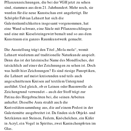
Pflanzenzeichnungen, die bei der VGH jetzt zu sehen
sind, stammen aus dem 21. Jahrhundert. Mehr noch, sie
wurden für die neue Kunstschau erst angefertigt. Ihr
Schöpfer Fabian Lehnert hat sich die
Galerieräumlichkeiten insgesamt vorgenommen, hat
eine Wand schwarz, eine Säule mit Pflanzenschlingen
und eine mit Kieselsteingewirr bemalt und so aus dem
Kunstraum ein ganzes Raumkunstwerk gemacht.
Die Ausstellung trägt den Titel „Mola mola“, womit
Lehnert wiederum auf traditionelle Naturkunde anspielt.
Denn das ist der lateinische Name des Mondfisches, der
tatsächlich auf einer der Zeichnungen zu sehen ist. Doch
was heißt hier Zeichnungen? Es sind riesige Panoptiken,
die Lehnert auf meist kreisrunden und teils auch
angeschnittenen Kreisen auf textilem Untergrund
ausführt. Und gleich, ob er Leinen oder Baumwolle als
Zeichengrund verwendet – auch der Stoff trägt zur
Patina des Hergebrachten bei, die seinen Arbeiten
anhaftet. Dieselbe Aura strahlt auch die
Kuriositätensammlung aus, die auf einem Podest in der
Galeriemitte ausgebreitet ist. Da finden sich Objekt- und
Setzkästen mit Steinen, Federn, Knöchelchen, ein Käfer
in Acryl, ein Vogel in Spiritus, zwei Kaninchenpfoten im
Glas.