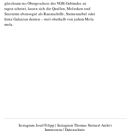
gleichsam ins Obergeschoss des VGH-Gebäudes zu
ragen scheint, lassen sich die Quallen, Molusken und
Seesterne ebensogut als Raumschiffe, Sternennebel oder
ferne Galaxien deuten – weit oberhalb von jedem Mola
mola.
Instagram Josef Filipp
|
Instagram Thomas Steinert Archiv
Impressum / Datenschutz