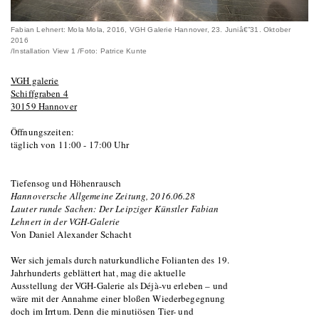
Fabian Lehnert: Mola Mola, 2016, VGH Galerie Hannover, 23. Juniâ€”31. Oktober
2016
/Installation View 1 /Foto: Patrice Kunte
VGH galerie
Schiffgraben 4
30159 Hannover
Öffnungszeiten:
täglich von 11:00 - 17:00 Uhr
Tiefensog und Höhenrausch
Hannoversche Allgemeine Zeitung, 2016.06.28
Lauter runde Sachen: Der Leipziger Künstler Fabian
Lehnert in der VGH-Galerie
Von Daniel Alexander Schacht
Wer sich jemals durch naturkundliche Folianten des 19.
Jahrhunderts geblättert hat, mag die aktuelle
Ausstellung der VGH-Galerie als Déjà-vu erleben – und
wäre mit der Annahme einer bloßen Wiederbegegnung
doch im Irrtum. Denn die minutiösen Tier- und