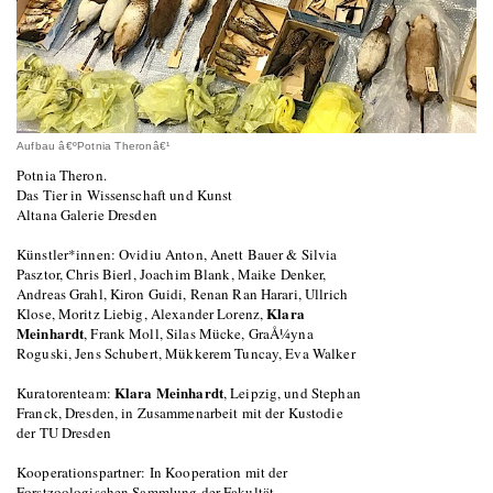
Aufbau â€ºPotnia Theronâ€¹
Potnia Theron.
Das Tier in Wissenschaft und Kunst
Altana Galerie Dresden
Künstler*innen: Ovidiu Anton, Anett Bauer & Silvia
Pasztor, Chris Bierl, Joachim Blank, Maike Denker,
Andreas Grahl, Kiron Guidi, Renan Ran Harari, Ullrich
Klara
Klose, Moritz Liebig, Alexander Lorenz,
Meinhardt
, Frank Moll, Silas Mücke, GraÅ¼yna
Roguski, Jens Schubert, Mükkerem Tuncay, Eva Walker
Klara Meinhardt
Kuratorenteam:
, Leipzig, und Stephan
Franck, Dresden, in Zusammenarbeit mit der Kustodie
der TU Dresden
Kooperationspartner: In Kooperation mit der
Forstzoologischen Sammlung der Fakultät