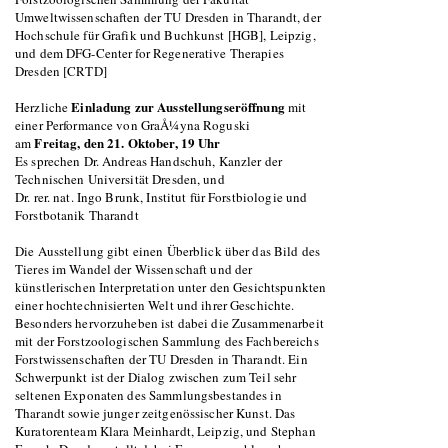
Umweltwissenschaften der TU Dresden in Tharandt, der
Hochschule für Grafik und Buchkunst [HGB], Leipzig,
und dem DFG-Center for Regenerative Therapies
Dresden [CRTD]
Einladung zur Ausstellungseröffnung
Herzliche
mit
einer Performance von GraÅ¼yna Roguski
Freitag, den 21. Oktober, 19 Uhr
am
Es sprechen Dr. Andreas Handschuh, Kanzler der
Technischen Universität Dresden, und
Dr. rer. nat. Ingo Brunk, Institut für Forstbiologie und
Forstbotanik Tharandt
Die Ausstellung gibt einen Überblick über das Bild des
Tieres im Wandel der Wissenschaft und der
künstlerischen Interpretation unter den Gesichtspunkten
einer hochtechnisierten Welt und ihrer Geschichte.
Besonders hervorzuheben ist dabei die Zusammenarbeit
mit der Forstzoologischen Sammlung des Fachbereichs
Forstwissenschaften der TU Dresden in Tharandt. Ein
Schwerpunkt ist der Dialog zwischen zum Teil sehr
seltenen Exponaten des Sammlungsbestandes in
Tharandt sowie junger zeitgenössischer Kunst. Das
Kuratorenteam Klara Meinhardt, Leipzig, und Stephan