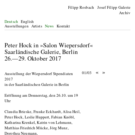
Filipp Rosbach Josef Filipp Galerie
Archiv
Deutsch
English
Ausstellungen
Artists
News
Kontakt
Peter Hock in »Salon Wiepersdorf«
Saarländische Galerie, Berlin
26.—29. Oktober 2017
«
»
01/03
Ausstellung der Wiepersdorf Stpendiaten
2017
in der Saarländischen Galerie in Berlin
Eröffnung am Donnerstag, den 26.10. um 19
Uhr
Claudia Brieske, Frauke Eckhardt, Alisa Heil,
Peter Hock, Leslie Huppert, Fabian Knöbl,
Katharina Krenkel, Katrin von Lehmann,
Matthias Friedrich Mücke, Jörg Munz,
Dorothea Neumann,