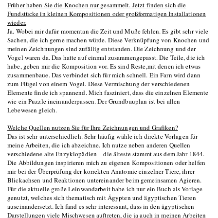
Früher haben Sie die Knochen nur gesammelt. Jetzt finden sich die
Fundstücke in kleinen Kompositionen oder großformatigen Installationen
wieder.
Ja. Wobei mir dafür momentan die Zeit und Muße fehlen. Es gibt sehr viele
Sachen, die ich gerne machen würde. Diese Verknüpfung von Knochen und
meinen Zeichnungen sind zufällig entstanden. Die Zeichnung und der
Vogel waren da. Das hatte auf einmal zusammengepasst. Die Teile, die ich
habe, geben mir die Komposition vor. Es sind Reste,mit denen ich etwas
zusammenbaue. Das verbindet sich für mich schnell. Ein Farn wird dann
zum Flügel von einem Vogel. Diese Vermischung der verschiedenen
Elemente finde ich spannend. Mich fasziniert, dass die einzelnen Elemente
wie ein Puzzle ineinanderpassen. Der Grundbauplan ist bei allen
Lebewesen gleich.
Welche Quellen nutzen Sie für Ihre Zeichnungen und Grafiken?
Das ist sehr unterschiedlich. Sehr häufig wähle ich direkte Vorlagen für
meine Arbeiten, die ich abzeichne. Ich nutze neben anderen Quellen
verschiedene alte Enzyklopädien – die älteste stammt aus dem Jahr 1844.
Die Abbildungen inspirieren mich zu eigenen Kompositionen oder helfen
mir bei der Überprüfung der korrekten Anatomie einzelner Tiere, ihrer
Blickachsen und Reaktionen untereinander beim gemeinsamen Agieren.
Für die aktuelle große Leinwandarbeit habe ich nur ein Buch als Vorlage
genutzt, welches sich thematisch mit Ägypten und ägyptischen Tieren
auseinandersetzt. Ich fand es sehr interessant, dass in den ägyptischen
Darstellungen viele Mischwesen auftreten, die ja auch in meinen Arbeiten