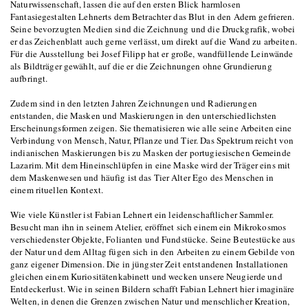
Naturwissenschaft, lassen die auf den ersten Blick harmlosen
Fantasiegestalten Lehnerts dem Betrachter das Blut in den Adern gefrieren.
Seine bevorzugten Medien sind die Zeichnung und die Druckgrafik, wobei
er das Zeichenblatt auch gerne verlässt, um direkt auf die Wand zu arbeiten.
Für die Ausstellung bei Josef Filipp hat er große, wandfüllende Leinwände
als Bildträger gewählt, auf die er die Zeichnungen ohne Grundierung
aufbringt.
Zudem sind in den letzten Jahren Zeichnungen und Radierungen
entstanden, die Masken und Maskierungen in den unterschiedlichsten
Erscheinungsformen zeigen. Sie thematisieren wie alle seine Arbeiten eine
Verbindung von Mensch, Natur, Pflanze und Tier. Das Spektrum reicht von
indianischen Maskierungen bis zu Masken der portugiesischen Gemeinde
Lazarim. Mit dem Hineinschlüpfen in eine Maske wird der Träger eins mit
dem Maskenwesen und häufig ist das Tier Alter Ego des Menschen in
einem rituellen Kontext.
Wie viele Künstler ist Fabian Lehnert ein leidenschaftlicher Sammler.
Besucht man ihn in seinem Atelier, eröffnet sich einem ein Mikrokosmos
verschiedenster Objekte, Folianten und Fundstücke. Seine Beutestücke aus
der Natur und dem Alltag fügen sich in den Arbeiten zu einem Gebilde von
ganz eigener Dimension. Die in jüngster Zeit entstandenen Installationen
gleichen einem Kuriositätenkabinett und wecken unsere Neugierde und
Entdeckerlust. Wie in seinen Bildern schafft Fabian Lehnert hier imaginäre
Welten, in denen die Grenzen zwischen Natur und menschlicher Kreation,