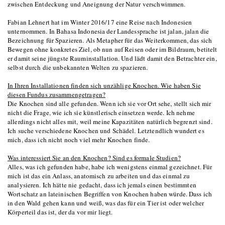
zwischen Entdeckung und Aneignung der Natur verschwimmen.
Fabian Lehnert hat im Winter 2016/17 eine Reise nach Indonesien
unternommen. In Bahasa Indonesia der Landessprache ist jalan, jalan die
Bezeichnung für Spazieren. Als Metapher für das Weiterkommen, das sich
Bewegen ohne konkretes Ziel, ob nun auf Reisen oder im Bildraum, betitelt
er damit seine jüngste Rauminstallation. Und lädt damit den Betrachter ein,
selbst durch die unbekannten Welten zu spazieren.
In Ihren Installationen finden sich unzählige Knochen. Wie haben Sie
diesen Fundus zusammengetragen?
Die Knochen sind alle gefunden. Wenn ich sie vor Ort sehe, stellt sich mir
nicht die Frage, wie ich sie künstlerisch einsetzen werde. Ich nehme
allerdings nicht alles mit, weil meine Kapazitäten natürlich begrenzt sind.
Ich suche verschiedene Knochen und Schädel. Letztendlich wundert es
mich, dass ich nicht noch viel mehr Knochen finde.
Was interessiert Sie an den Knochen? Sind es formale Studien?
Alles, was ich gefunden habe, habe ich wenigstens einmal gezeichnet. Für
mich ist das ein Anlass, anatomisch zu arbeiten und das einmal zu
analysieren. Ich hätte nie gedacht, dass ich jemals einen bestimmten
Wortschatz an lateinischen Begriffen von Knochen haben würde. Dass ich
in den Wald gehen kann und weiß, was das für ein Tier ist oder welcher
Körperteil das ist, der da vor mir liegt.