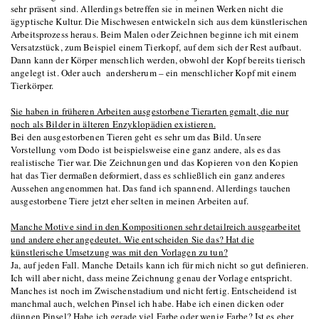
sehr präsent sind. Allerdings betreffen sie in meinen Werken nicht die
ägyptische Kultur. Die Mischwesen entwickeln sich aus dem künstlerischen
Arbeitsprozess heraus. Beim Malen oder Zeichnen beginne ich mit einem
Versatzstück, zum Beispiel einem Tierkopf, auf dem sich der Rest aufbaut.
Dann kann der Körper menschlich werden, obwohl der Kopf bereits tierisch
angelegt ist. Oder auch andersherum – ein menschlicher Kopf mit einem
Tierkörper.
Sie haben in früheren Arbeiten ausgestorbene Tierarten gemalt, die nur
noch als Bilder in älteren Enzyklopädien existieren.
Bei den ausgestorbenen Tieren geht es sehr um das Bild. Unsere
Vorstellung vom Dodo ist beispielsweise eine ganz andere, als es das
realistische Tier war. Die Zeichnungen und das Kopieren von den Kopien
hat das Tier dermaßen deformiert, dass es schließlich ein ganz anderes
Aussehen angenommen hat. Das fand ich spannend. Allerdings tauchen
ausgestorbene Tiere jetzt eher selten in meinen Arbeiten auf.
Manche Motive sind in den Kompositionen sehr detailreich ausgearbeitet
und andere eher angedeutet. Wie entscheiden Sie das? Hat die
künstlerische Umsetzung was mit den Vorlagen
zu tun?
Ja, auf jeden Fall. Manche Details kann ich für mich nicht so gut definieren.
Ich will aber nicht, dass meine Zeichnung genau der Vorlage entspricht.
Manches ist noch im Zwischenstadium und nicht fertig. Entscheidend ist
manchmal auch, welchen Pinsel ich habe. Habe ich einen dicken oder
dünnen Pinsel? Habe ich gerade viel Farbe oder wenig Farbe? Ist es eher