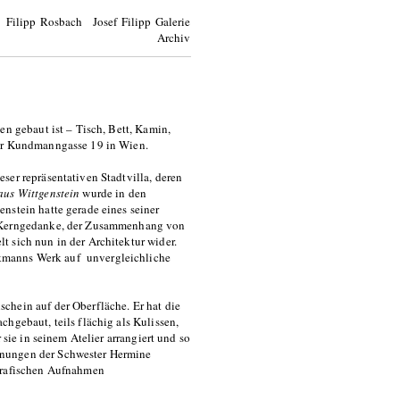
Filipp Rosbach Josef Filipp Galerie
Archiv
en gebaut ist – Tisch, Bett, Kamin,
der Kundmanngasse 19 in Wien.
ser repräsentativen Stadtvilla, deren
aus Wittgenstein
wurde in den
nstein hatte gerade eines seiner
 Kerngedanke, der Zusammenhang von
 sich nun in der Architektur wider.
kmanns Werk auf unvergleichliche
chein auf der Oberfläche. Er hat die
hgebaut, teils flächig als Kulissen,
 sie in seinem Atelier arrangiert und so
hnungen der Schwester Hermine
ografischen Aufnahmen