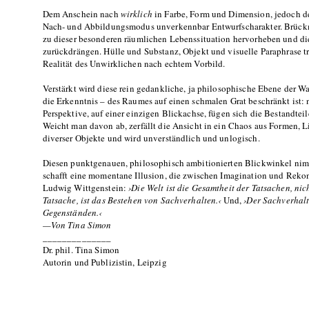
Dem Anschein nach
wirklich
in Farbe, Form und Dimension, jedoch de
Nach- und Abbildungsmodus unverkennbar Entwurfscharakter. Brückm
zu dieser besonderen räumlichen Lebenssituation hervorheben und d
zurückdrängen. Hülle und Substanz, Objekt und visuelle Paraphrase t
Realität des Unwirklichen nach echtem Vorbild.
Verstärkt wird diese rein gedankliche, ja philosophische Ebene der 
die Erkenntnis – des Raumes auf einen schmalen Grat beschränkt ist:
Perspektive, auf einer einzigen Blickachse, fügen sich die Bestandte
Weicht man davon ab, zerfällt die Ansicht in ein Chaos aus Formen, 
diverser Objekte und wird unverständlich und unlogisch.
Diesen punktgenauen, philosophisch ambitionierten Blickwinkel n
schafft eine momentane Illusion, die zwischen Imagination und Rekon
Ludwig Wittgenstein:
›Die Welt ist die Gesamtheit der Tatsachen, nich
Tatsache, ist das Bestehen von Sachverhalten.‹
Und,
›Der Sachverhalt
Gegenständen.‹
—Von Tina Simon
______________
Dr. phil. Tina Simon
Autorin und Publizistin, Leipzig