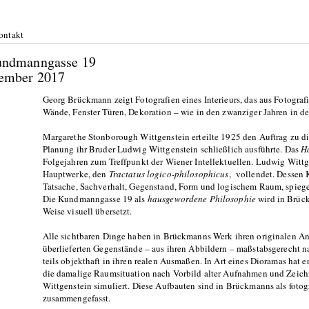
ontakt
undmanngasse 19
ember 2017
Georg Brückmann zeigt Fotografien eines Interieurs, das aus Fotografi
Wände, Fenster Türen, Dekoration – wie in den zwanziger Jahren in 
Margarethe Stonborough Wittgenstein erteilte 1925 den Auftrag zu die
Planung ihr Bruder Ludwig Wittgenstein schließlich ausführte. Das
H
Folgejahren zum Treffpunkt der Wiener Intellektuellen. Ludwig Wittge
Hauptwerke, den
Tractatus logico-philosophicus
, vollendet. Dessen
Tatsache, Sachverhalt, Gegenstand, Form und logischem Raum, spiegelt
Die Kundmanngasse 19 als
hausgewordene Philosophie
wird in Brüc
Weise visuell übersetzt.
Alle sichtbaren Dinge haben in Brückmanns Werk ihren originalen Ans
überlieferten Gegenstände – aus ihren Abbildern – maßstabsgerecht nac
teils objekthaft in ihren realen Ausmaßen. In Art eines Dioramas hat er
die damalige Raumsituation nach Vorbild alter Aufnahmen und Zeic
Wittgenstein simuliert. Diese Aufbauten sind in Brückmanns als fot
zusammengefasst.