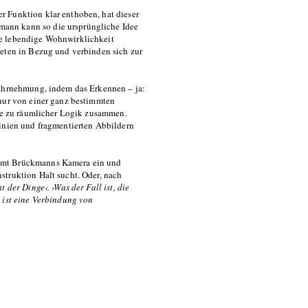
r Funktion klar enthoben, hat dieser
ann kann so die ursprüngliche Idee
ie lebendige Wohnwirklichkeit
reten in Bezug und verbinden sich zur
Wahrnehmung, indem das Erkennen – ja:
 nur von einer ganz bestimmten
ile zu räumlicher Logik zusammen.
Linien und fragmentierten Abbildern
immt Brückmanns Kamera ein und
struktion Halt sucht. Oder, nach
t der Dinge‹. ›Was der Fall ist, die
 ist eine Verbindung von