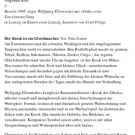
vergeben wird.
//
Bereits 1998 zeigte Wolfgang Ellenrieder mit »Grün« eine
Einzelausstellung
in Leipzig im Kunstverein Leipzig, kuratiert von Josef Filipp.
Der Kiosk ist ein Gleichmacher.
Von Tina Simon
Am Fenstertresen sind die eilenden Wichtigen und die wegelagernden
Taugenichtse nicht zu unterscheiden. Ihre Bedürftigkeit macht sie gemein;
Tabak, Koffein, Information, Nikotin, Zucker, Chips – die legalen
Glücksbazillen rund um die Uhr im Angebot, ist der Kiosk ein Mikro-
Discounter für schnellen Trost und kleines Glück - unwiderstandene
Versuchungen und Ausreden gegen nächtliche Einsamkeit und
Voyeurismus macht alle Grau und die Erfüllung der kleinen Wünsche zu
den entlegensten Stunden des Tages macht das Banale zur Verheißung.
Wolfgang Ellenrieders komplexe Rauminstallation »Kiosk des Glücks«
arbeitet visuell und metaphorisch mit diesen Verschiebungen der
Wertigkeit. Formal, technisch und thematisch geraten Wahrnehmung und
Illusion aneinander, ineinander und in ein Wechselspiel. Im Zentrum der
Schau steht der Kiosk. Das räumliche Gebilde, das Büdchen, ist
verschlossen. Kompaktes Symbol seiner selbst, weist es mit allen
Versprechungen und Widersprüchen über sich hinaus.
Übertragen in die Polaritäten von Schein und Sein, von Fläche und Raum,