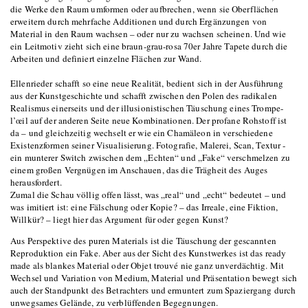
die Werke den Raum umformen oder aufbrechen, wenn sie Oberflächen
erweitern durch mehrfache Additionen und durch Ergänzungen von
Material in den Raum wachsen – oder nur zu wachsen scheinen. Und wie
ein Leitmotiv zieht sich eine braun-grau-rosa 70er Jahre Tapete durch die
Arbeiten und definiert einzelne Flächen zur Wand.
Ellenrieder schafft so eine neue Realität, bedient sich in der Ausführung
aus der Kunstgeschichte und schafft zwischen den Polen des radikalen
Realismus einerseits und der illusionistischen Täuschung eines Trompe-
l’œil auf der anderen Seite neue Kombinationen. Der profane Rohstoff ist
da – und gleichzeitig wechselt er wie ein Chamäleon in verschiedene
Existenzformen seiner Visualisierung. Fotografie, Malerei, Scan, Textur -
ein munterer Switch zwischen dem „Echten“ und „Fake“ verschmelzen zu
einem großen Vergnügen im Anschauen, das die Trägheit des Auges
herausfordert.
Zumal die Schau völlig offen lässt, was „real“ und „echt“ bedeutet – und
was imitiert ist: eine Fälschung oder Kopie? – das Irreale, eine Fiktion,
Willkür? – liegt hier das Argument für oder gegen Kunst?
Aus Perspektive des puren Materials ist die Täuschung der gescannten
Reproduktion ein Fake. Aber aus der Sicht des Kunstwerkes ist das ready
made als blankes Material oder Objet trouvé nie ganz unverdächtig. Mit
Wechsel und Variation von Medium, Material und Präsentation bewegt sich
auch der Standpunkt des Betrachters und ermuntert zum Spaziergang durch
unwegsames Gelände, zu verblüffenden Begegnungen.