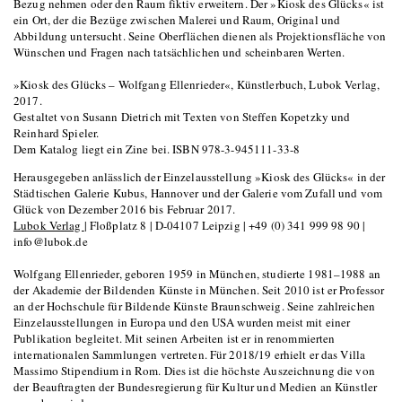
Bezug nehmen oder den Raum fiktiv erweitern. Der »Kiosk des Glücks« ist
ein Ort, der die Bezüge zwischen Malerei und Raum, Original und
Abbildung untersucht. Seine Oberflächen dienen als Projektionsfläche von
Wünschen und Fragen nach tatsächlichen und scheinbaren Werten.
»Kiosk des Glücks – Wolfgang Ellenrieder«, Künstlerbuch, Lubok Verlag,
2017.
Gestaltet von Susann Dietrich mit Texten von Steffen Kopetzky und
Reinhard Spieler.
Dem Katalog liegt ein Zine bei. ISBN 978-3-945111-33-8
Herausgegeben anlässlich der Einzelausstellung »Kiosk des Glücks« in der
Städtischen Galerie Kubus, Hannover und der Galerie vom Zufall und vom
Glück von Dezember 2016 bis Februar 2017.
Lubok Verlag
| Floßplatz 8 | D-04107 Leipzig | +49 (0) 341 999 98 90 |
info@lubok.de
Wolfgang Ellenrieder, geboren 1959 in München, studierte 1981–1988 an
der Akademie der Bildenden Künste in München. Seit 2010 ist er Professor
an der Hochschule für Bildende Künste Braunschweig. Seine zahlreichen
Einzelausstellungen in Europa und den USA wurden meist mit einer
Publikation begleitet. Mit seinen Arbeiten ist er in renommierten
internationalen Sammlungen vertreten. Für 2018/19 erhielt er das Villa
Massimo Stipendium in Rom. Dies ist die höchste Auszeichnung die von
der Beauftragten der Bundesregierung für Kultur und Medien an Künstler