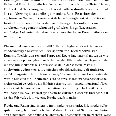
Farbe und Form, fotografisch erfasste - und malerisch ausgeführte Flächen,
Echtheit und Täuschung, hebt Ellenrieder alle Verbindlichkeiten auf und
löst ein Verwirrspiel aus. Alles ganz anders. Beim Betrachten der
ergänzenden Werke im Raum setzt sich die Strategie fort; Abstraktes und
Konkretes sind untrennbar aufeinander bezogen. Natur-Details sind
durchsetzt von geometrischen und grafischen Eingriffen, statisch
schlüssige Aufbauten sind durchkreuzt von sinnfreien Kombinationen und
Werkstoffen.
Die Architekturelemente mit willkürlich collagierten Oberflächen aus
minderwertigen Materialien, Pressspanplatten, Kiefernholzleisten,
Kunststoffverkleidungen und Pappe aus Recyclingmaterial muten an wie
eine neo arte povera, doch auch das wendet Ellenrieder ins Gegenteil: der
scharfe Blick erkennt aus der Nähe anstelle der Materialreste ein
hochwertig gedrucktes, fotografisches Abbild, aufwändig digitalisiert,
perfekt hergestellt in irritierender Vergrößerung. Aus dem Unterlaufen der
Wertigkeit wird ein Übertreffen. Und so erweist sich mancher chaotische,
mehrschichtige Aufbau als Bildnis seiner selbst – zweidimensional flach,
samt Oberflächenstruktur und Schatten. Die zudringliche Haptik von
Wellpappe im XXL Format gibt es nicht wirklich. Gescannt und gedruckt
ist das Faltwerk glatt wie eine Hochglanzfotografie.
Fläche und Raum sind intensiv ineinander verschränkt, Ellenrieder selbst
spricht von „Hybriden“ zwischen Malerei, Druck und Skulptur und betont
den Übergangs-, oft genug den Überraschungsmoment im Betrachten, wenn