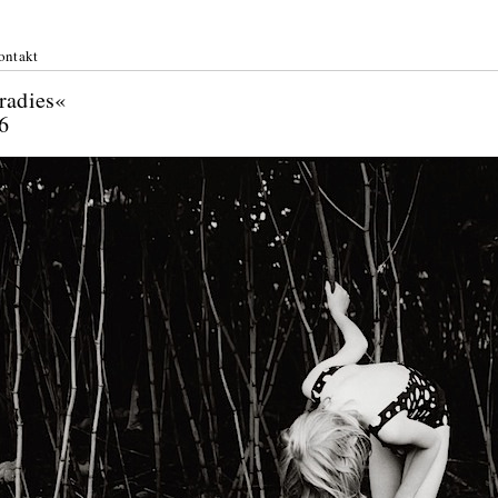
ontakt
radies«
6