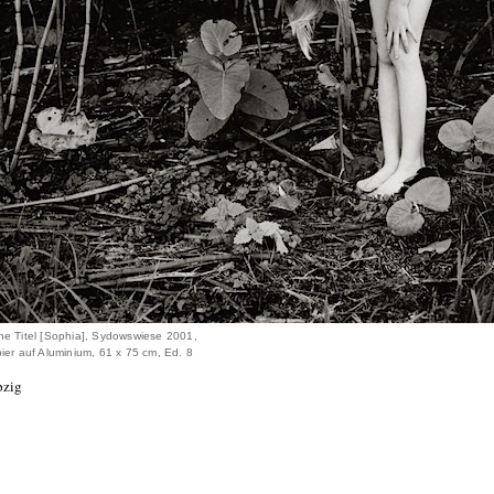
ne Titel [Sophia], Sydowswiese 2001,
pier auf Aluminium, 61 x 75 cm, Ed. 8
pzig