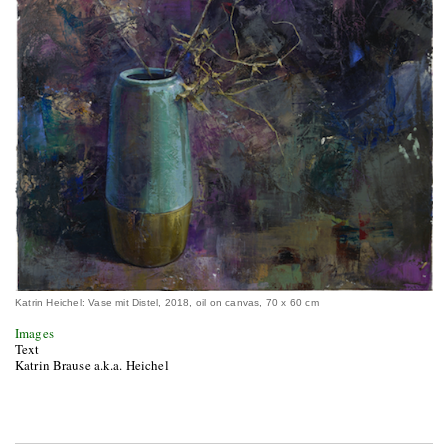
Katrin Heichel: Vase mit Distel, 2018, oil on canvas, 70 x 60 cm
Images
Text
Katrin Brause a.k.a. Heichel