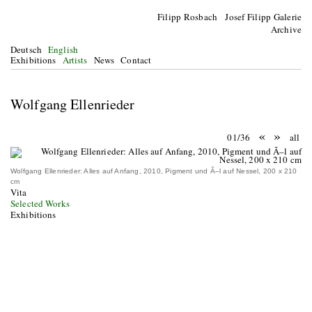
Filipp Rosbach Josef Filipp Galerie
Archive
Deutsch
English
Exhibitions
Artists
News
Contact
Wolfgang Ellenrieder
«
»
01/36
all
Wolfgang Ellenrieder: Alles auf Anfang, 2010, Pigment und Ã–l auf Nessel, 200 x 210
cm
Vita
Selected Works
Exhibitions