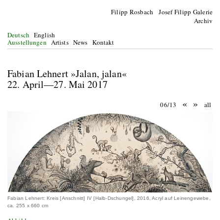
Filipp Rosbach Josef Filipp Galerie
Archiv
Deutsch
English
Ausstellungen
Artists
News
Kontakt
Fabian Lehnert »Jalan, jalan«
22. April—27. Mai 2017
«
»
06/13
all
Fabian Lehnert: Kreis [Anschnitt] IV [Halb-Dschungel], 2016, Acryl auf Leinengewebe,
ca. 255 x 660 cm