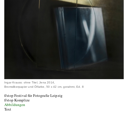
Ingar Krauss: ohne Titel, Jena 2014,
Bromsilberpapier und Ölfarbe, 50 x 42 cm, gerahmt, Ed. 8
f/stop Festival für Fotografie Leipzig
f/stop Komplize
Abbildungen
Text