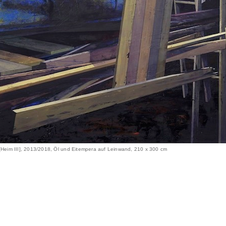
 [Heim III], 2013/2018, Öl und Eitempera auf Leinwand, 210 x 300 cm